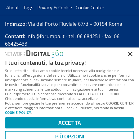
About
Tags
Privacy & Cookie
Cookie Center
Indirizzo:
Via del Porto Fluviale 67/d – 00154 Roma
Contatti:
info@forumpa.it
- tel. 06 684251 - fax. 06
68425433
I tuoi contenuti, la tua privacy!
Forumpa.it
è una pubblicazione telematica iscritta
presso Registro della stampa del Tribunale di Roma -
Su questo sito utilizziamo cookie tecnici necessari alla navigazione e
funzionali all’erogazione del servizio. Utilizziamo i cookie anche per fornirti
Reg. n. 182 del 2 maggio 2008 - Direttore resp. Michela
un’esperienza di navigazione sempre migliore, per facilitare le interazioni con
Stentella
le nostre funzionalità social e per consentirti di ricevere comunicazioni di
marketing aderenti alle tue abitudini di navigazione e ai tuoi interessi.
FPA s.r.l. è società soggetta a Direzione e
Puoi esprimere il tuo consenso cliccando su ACCETTA TUTTI I COOKIE.
Coordinamento da parte di Digital360 S.p.A. - FPA s.r.l.
Chiudendo questa informativa, continui senza accettare.
Potrai sempre gestire le tue preferenze accedendo al nostro COOKIE CENTER
è un'azienda certificata per il sistema di management
e ottenere maggiori informazioni sui cookie utilizzati, visitando la nostra
COOKIE POLICY
.
di qualità SQS (ISO 9001)
Codice Fiscale/Partita IVA n. 10693191008 - R.E.A. Roma
ACCETTA
n. 1249791. ISP AWS
PIÙ OPZIONI
Mappa del sito