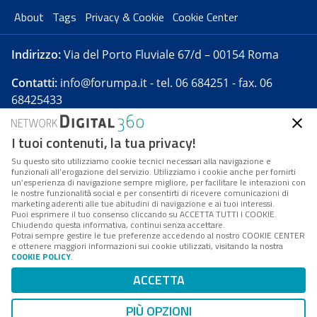
About
Tags
Privacy & Cookie
Cookie Center
Indirizzo:
Via del Porto Fluviale 67/d – 00154 Roma
Contatti:
info@forumpa.it
- tel. 06 684251 - fax. 06
68425433
I tuoi contenuti, la tua privacy!
Forumpa.it
è una pubblicazione telematica iscritta
presso Registro della stampa del Tribunale di Roma -
Su questo sito utilizziamo cookie tecnici necessari alla navigazione e
funzionali all’erogazione del servizio. Utilizziamo i cookie anche per fornirti
Reg. n. 182 del 2 maggio 2008 - Direttore resp. Michela
un’esperienza di navigazione sempre migliore, per facilitare le interazioni con
Stentella
le nostre funzionalità social e per consentirti di ricevere comunicazioni di
marketing aderenti alle tue abitudini di navigazione e ai tuoi interessi.
FPA s.r.l. è società soggetta a Direzione e
Puoi esprimere il tuo consenso cliccando su ACCETTA TUTTI I COOKIE.
Coordinamento da parte di Digital360 S.p.A. - FPA s.r.l.
Chiudendo questa informativa, continui senza accettare.
Potrai sempre gestire le tue preferenze accedendo al nostro COOKIE CENTER
è un'azienda certificata per il sistema di management
e ottenere maggiori informazioni sui cookie utilizzati, visitando la nostra
COOKIE POLICY
.
di qualità SQS (ISO 9001)
Codice Fiscale/Partita IVA n. 10693191008 - R.E.A. Roma
ACCETTA
n. 1249791. ISP AWS
PIÙ OPZIONI
Mappa del sito