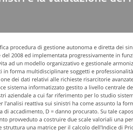
ica procedura di gestione autonoma e diretta dei sini
rile del 2008 ed implementata progressivamente in funz
vita ad un modello organizzativo e gestionale armoni
ti in forma multidisciplinare soggetti e professionalit
e dei dati relativi alle richieste risarcitorie avanzat
ice sistema informatizzato gestito a livello centrale de
tri aziendale a cui far riferimento per lo studio siste
 l’analisi reattiva sui sinistri ha come assunto la for
nza di accadimento, D = danno procurato. Su tale capos
tanto provveduto a costruire due scale valoriali una pe
struttura una matrice per il calcolo dell’Indice di Prio