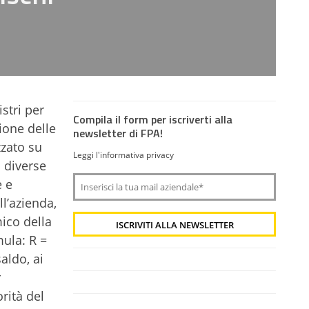
stri per
Compila il form per iscriverti alla
ione delle
newsletter di FPA!
zzato su
Leggi l'informativa privacy
à diverse
e e
ll’azienda,
mico della
mula: R =
aldo, ai
r
rità del