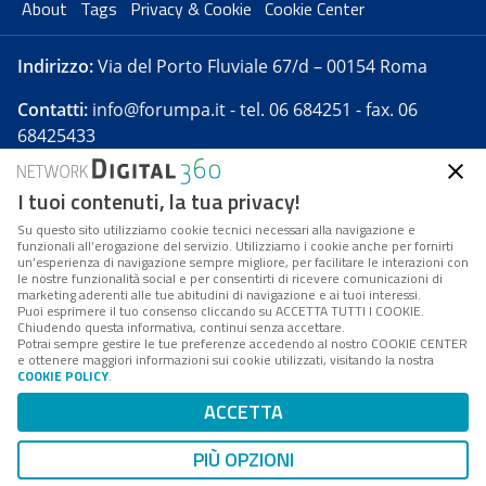
About
Tags
Privacy & Cookie
Cookie Center
Indirizzo:
Via del Porto Fluviale 67/d – 00154 Roma
Contatti:
info@forumpa.it
- tel. 06 684251 - fax. 06
68425433
I tuoi contenuti, la tua privacy!
Forumpa.it
è una pubblicazione telematica iscritta
presso Registro della stampa del Tribunale di Roma -
Su questo sito utilizziamo cookie tecnici necessari alla navigazione e
funzionali all’erogazione del servizio. Utilizziamo i cookie anche per fornirti
Reg. n. 182 del 2 maggio 2008 - Direttore resp. Michela
un’esperienza di navigazione sempre migliore, per facilitare le interazioni con
Stentella
le nostre funzionalità social e per consentirti di ricevere comunicazioni di
marketing aderenti alle tue abitudini di navigazione e ai tuoi interessi.
FPA s.r.l. è società soggetta a Direzione e
Puoi esprimere il tuo consenso cliccando su ACCETTA TUTTI I COOKIE.
Coordinamento da parte di Digital360 S.p.A. - FPA s.r.l.
Chiudendo questa informativa, continui senza accettare.
Potrai sempre gestire le tue preferenze accedendo al nostro COOKIE CENTER
è un'azienda certificata per il sistema di management
e ottenere maggiori informazioni sui cookie utilizzati, visitando la nostra
COOKIE POLICY
.
di qualità SQS (ISO 9001)
Codice Fiscale/Partita IVA n. 10693191008 - R.E.A. Roma
ACCETTA
n. 1249791. ISP AWS
PIÙ OPZIONI
Mappa del sito