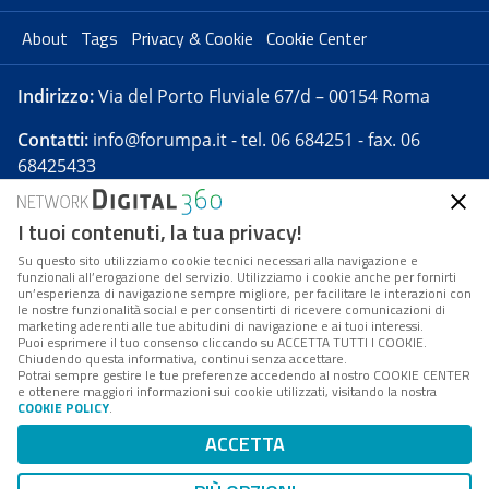
About
Tags
Privacy & Cookie
Cookie Center
Indirizzo:
Via del Porto Fluviale 67/d – 00154 Roma
Contatti:
info@forumpa.it
- tel. 06 684251 - fax. 06
68425433
I tuoi contenuti, la tua privacy!
Forumpa.it
è una pubblicazione telematica iscritta
presso Registro della stampa del Tribunale di Roma -
Su questo sito utilizziamo cookie tecnici necessari alla navigazione e
funzionali all’erogazione del servizio. Utilizziamo i cookie anche per fornirti
Reg. n. 182 del 2 maggio 2008 - Direttore resp. Michela
un’esperienza di navigazione sempre migliore, per facilitare le interazioni con
Stentella
le nostre funzionalità social e per consentirti di ricevere comunicazioni di
marketing aderenti alle tue abitudini di navigazione e ai tuoi interessi.
FPA s.r.l. è società soggetta a Direzione e
Puoi esprimere il tuo consenso cliccando su ACCETTA TUTTI I COOKIE.
Coordinamento da parte di Digital360 S.p.A. - FPA s.r.l.
Chiudendo questa informativa, continui senza accettare.
Potrai sempre gestire le tue preferenze accedendo al nostro COOKIE CENTER
è un'azienda certificata per il sistema di management
e ottenere maggiori informazioni sui cookie utilizzati, visitando la nostra
COOKIE POLICY
.
di qualità SQS (ISO 9001)
Codice Fiscale/Partita IVA n. 10693191008 - R.E.A. Roma
ACCETTA
n. 1249791. ISP AWS