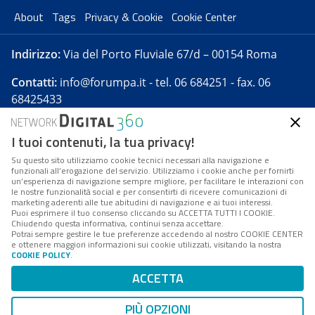
About
Tags
Privacy & Cookie
Cookie Center
Indirizzo:
Via del Porto Fluviale 67/d – 00154 Roma
Contatti:
info@forumpa.it
- tel. 06 684251 - fax. 06
68425433
I tuoi contenuti, la tua privacy!
Forumpa.it
è una pubblicazione telematica iscritta
presso Registro della stampa del Tribunale di Roma -
Su questo sito utilizziamo cookie tecnici necessari alla navigazione e
funzionali all’erogazione del servizio. Utilizziamo i cookie anche per fornirti
Reg. n. 182 del 2 maggio 2008 - Direttore resp. Michela
un’esperienza di navigazione sempre migliore, per facilitare le interazioni con
Stentella
le nostre funzionalità social e per consentirti di ricevere comunicazioni di
marketing aderenti alle tue abitudini di navigazione e ai tuoi interessi.
FPA s.r.l. è società soggetta a Direzione e
Puoi esprimere il tuo consenso cliccando su ACCETTA TUTTI I COOKIE.
Coordinamento da parte di Digital360 S.p.A. - FPA s.r.l.
Chiudendo questa informativa, continui senza accettare.
Potrai sempre gestire le tue preferenze accedendo al nostro COOKIE CENTER
è un'azienda certificata per il sistema di management
e ottenere maggiori informazioni sui cookie utilizzati, visitando la nostra
COOKIE POLICY
.
di qualità SQS (ISO 9001)
Codice Fiscale/Partita IVA n. 10693191008 - R.E.A. Roma
ACCETTA
n. 1249791. ISP AWS
PIÙ OPZIONI
Mappa del sito