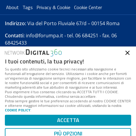
About
Tags
Privacy & Cookie
Cookie Center
Indirizzo:
Via del Porto Fluviale 67/d – 00154 Roma
Contatti:
info@forumpa.it
- tel. 06 684251 - fax. 06
68425433
I tuoi contenuti, la tua privacy!
Forumpa.it
è una pubblicazione telematica iscritta
presso Registro della stampa del Tribunale di Roma -
Su questo sito utilizziamo cookie tecnici necessari alla navigazione e
funzionali all’erogazione del servizio. Utilizziamo i cookie anche per fornirti
Reg. n. 182 del 2 maggio 2008 - Direttore resp. Michela
un’esperienza di navigazione sempre migliore, per facilitare le interazioni con
Stentella
le nostre funzionalità social e per consentirti di ricevere comunicazioni di
marketing aderenti alle tue abitudini di navigazione e ai tuoi interessi.
FPA s.r.l. è società soggetta a Direzione e
Puoi esprimere il tuo consenso cliccando su ACCETTA TUTTI I COOKIE.
Coordinamento da parte di Digital360 S.p.A. - FPA s.r.l.
Chiudendo questa informativa, continui senza accettare.
Potrai sempre gestire le tue preferenze accedendo al nostro COOKIE CENTER
è un'azienda certificata per il sistema di management
e ottenere maggiori informazioni sui cookie utilizzati, visitando la nostra
COOKIE POLICY
.
di qualità SQS (ISO 9001)
Codice Fiscale/Partita IVA n. 10693191008 - R.E.A. Roma
ACCETTA
n. 1249791. ISP AWS
PIÙ OPZIONI
Mappa del sito