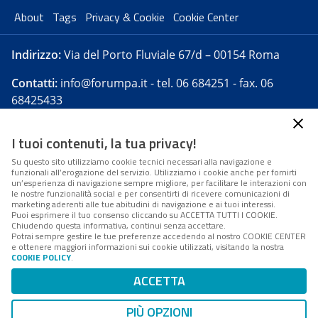
About
Tags
Privacy & Cookie
Cookie Center
Indirizzo:
Via del Porto Fluviale 67/d – 00154 Roma
Contatti:
info@forumpa.it
- tel. 06 684251 - fax. 06
68425433
I tuoi contenuti, la tua privacy!
Forumpa.it
è una pubblicazione telematica iscritta
presso Registro della stampa del Tribunale di Roma -
Su questo sito utilizziamo cookie tecnici necessari alla navigazione e
funzionali all’erogazione del servizio. Utilizziamo i cookie anche per fornirti
Reg. n. 182 del 2 maggio 2008 - Direttore resp. Michela
un’esperienza di navigazione sempre migliore, per facilitare le interazioni con
Stentella
le nostre funzionalità social e per consentirti di ricevere comunicazioni di
marketing aderenti alle tue abitudini di navigazione e ai tuoi interessi.
FPA s.r.l. è società soggetta a Direzione e
Puoi esprimere il tuo consenso cliccando su ACCETTA TUTTI I COOKIE.
Coordinamento da parte di Digital360 S.p.A. - FPA s.r.l.
Chiudendo questa informativa, continui senza accettare.
Potrai sempre gestire le tue preferenze accedendo al nostro COOKIE CENTER
è un'azienda certificata per il sistema di management
e ottenere maggiori informazioni sui cookie utilizzati, visitando la nostra
COOKIE POLICY
.
di qualità SQS (ISO 9001)
Codice Fiscale/Partita IVA n. 10693191008 - R.E.A. Roma
ACCETTA
n. 1249791. ISP AWS
PIÙ OPZIONI
Mappa del sito