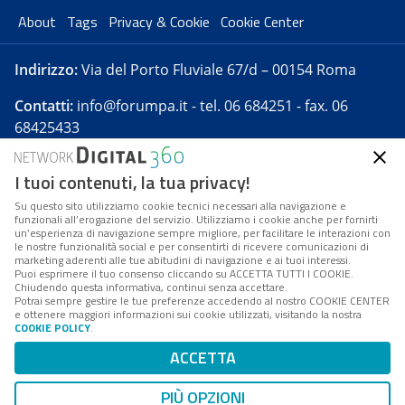
About
Tags
Privacy & Cookie
Cookie Center
Indirizzo:
Via del Porto Fluviale 67/d – 00154 Roma
Contatti:
info@forumpa.it
- tel. 06 684251 - fax. 06
68425433
I tuoi contenuti, la tua privacy!
Forumpa.it
è una pubblicazione telematica iscritta
presso Registro della stampa del Tribunale di Roma -
Su questo sito utilizziamo cookie tecnici necessari alla navigazione e
funzionali all’erogazione del servizio. Utilizziamo i cookie anche per fornirti
Reg. n. 182 del 2 maggio 2008 - Direttore resp. Michela
un’esperienza di navigazione sempre migliore, per facilitare le interazioni con
Stentella
le nostre funzionalità social e per consentirti di ricevere comunicazioni di
marketing aderenti alle tue abitudini di navigazione e ai tuoi interessi.
FPA s.r.l. è società soggetta a Direzione e
Puoi esprimere il tuo consenso cliccando su ACCETTA TUTTI I COOKIE.
Coordinamento da parte di Digital360 S.p.A. - FPA s.r.l.
Chiudendo questa informativa, continui senza accettare.
Potrai sempre gestire le tue preferenze accedendo al nostro COOKIE CENTER
è un'azienda certificata per il sistema di management
e ottenere maggiori informazioni sui cookie utilizzati, visitando la nostra
COOKIE POLICY
.
di qualità SQS (ISO 9001)
Codice Fiscale/Partita IVA n. 10693191008 - R.E.A. Roma
ACCETTA
n. 1249791. ISP AWS
PIÙ OPZIONI
Mappa del sito