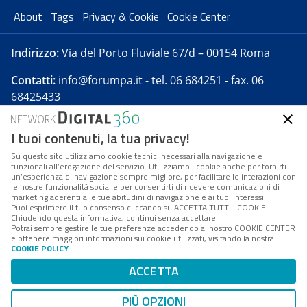
About
Tags
Privacy & Cookie
Cookie Center
Indirizzo:
Via del Porto Fluviale 67/d – 00154 Roma
Contatti:
info@forumpa.it
- tel. 06 684251 - fax. 06
68425433
I tuoi contenuti, la tua privacy!
Forumpa.it
è una pubblicazione telematica iscritta
presso Registro della stampa del Tribunale di Roma -
Su questo sito utilizziamo cookie tecnici necessari alla navigazione e
funzionali all’erogazione del servizio. Utilizziamo i cookie anche per fornirti
Reg. n. 182 del 2 maggio 2008 - Direttore resp. Michela
un’esperienza di navigazione sempre migliore, per facilitare le interazioni con
Stentella
le nostre funzionalità social e per consentirti di ricevere comunicazioni di
marketing aderenti alle tue abitudini di navigazione e ai tuoi interessi.
FPA s.r.l. è società soggetta a Direzione e
Puoi esprimere il tuo consenso cliccando su ACCETTA TUTTI I COOKIE.
Coordinamento da parte di Digital360 S.p.A. - FPA s.r.l.
Chiudendo questa informativa, continui senza accettare.
Potrai sempre gestire le tue preferenze accedendo al nostro COOKIE CENTER
è un'azienda certificata per il sistema di management
e ottenere maggiori informazioni sui cookie utilizzati, visitando la nostra
COOKIE POLICY
.
di qualità SQS (ISO 9001)
Codice Fiscale/Partita IVA n. 10693191008 - R.E.A. Roma
ACCETTA
n. 1249791. ISP AWS
PIÙ OPZIONI
Mappa del sito