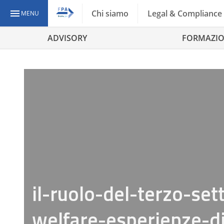
Chi siamo
Legal & Compliance
MENU
ADVISORY
FORMAZI
il-ruolo-del-terzo-se
welfare-esperienze-di