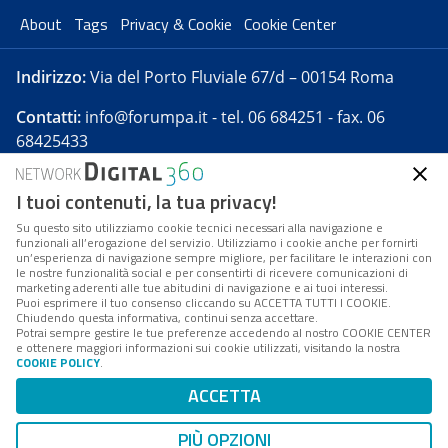
About
Tags
Privacy & Cookie
Cookie Center
Indirizzo:
Via del Porto Fluviale 67/d – 00154 Roma
Contatti:
info@forumpa.it
- tel. 06 684251 - fax. 06
68425433
I tuoi contenuti, la tua privacy!
Forumpa.it
è una pubblicazione telematica iscritta
presso Registro della stampa del Tribunale di Roma -
Su questo sito utilizziamo cookie tecnici necessari alla navigazione e
funzionali all’erogazione del servizio. Utilizziamo i cookie anche per fornirti
Reg. n. 182 del 2 maggio 2008 - Direttore resp. Michela
un’esperienza di navigazione sempre migliore, per facilitare le interazioni con
Stentella
le nostre funzionalità social e per consentirti di ricevere comunicazioni di
marketing aderenti alle tue abitudini di navigazione e ai tuoi interessi.
FPA s.r.l. è società soggetta a Direzione e
Puoi esprimere il tuo consenso cliccando su ACCETTA TUTTI I COOKIE.
Coordinamento da parte di Digital360 S.p.A. - FPA s.r.l.
Chiudendo questa informativa, continui senza accettare.
Potrai sempre gestire le tue preferenze accedendo al nostro COOKIE CENTER
è un'azienda certificata per il sistema di management
e ottenere maggiori informazioni sui cookie utilizzati, visitando la nostra
COOKIE POLICY
.
di qualità SQS (ISO 9001)
Codice Fiscale/Partita IVA n. 10693191008 - R.E.A. Roma
ACCETTA
n. 1249791. ISP AWS
PIÙ OPZIONI
Mappa del sito