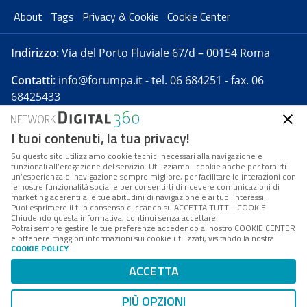
About
Tags
Privacy & Cookie
Cookie Center
Indirizzo:
Via del Porto Fluviale 67/d – 00154 Roma
Contatti:
info@forumpa.it
- tel. 06 684251 - fax. 06
68425433
I tuoi contenuti, la tua privacy!
Forumpa.it
è una pubblicazione telematica iscritta
presso Registro della stampa del Tribunale di Roma -
Su questo sito utilizziamo cookie tecnici necessari alla navigazione e
funzionali all’erogazione del servizio. Utilizziamo i cookie anche per fornirti
Reg. n. 182 del 2 maggio 2008 - Direttore resp. Michela
un’esperienza di navigazione sempre migliore, per facilitare le interazioni con
Stentella
le nostre funzionalità social e per consentirti di ricevere comunicazioni di
marketing aderenti alle tue abitudini di navigazione e ai tuoi interessi.
FPA s.r.l. è società soggetta a Direzione e
Puoi esprimere il tuo consenso cliccando su ACCETTA TUTTI I COOKIE.
Coordinamento da parte di Digital360 S.p.A. - FPA s.r.l.
Chiudendo questa informativa, continui senza accettare.
Potrai sempre gestire le tue preferenze accedendo al nostro COOKIE CENTER
è un'azienda certificata per il sistema di management
e ottenere maggiori informazioni sui cookie utilizzati, visitando la nostra
COOKIE POLICY
.
di qualità SQS (ISO 9001)
Codice Fiscale/Partita IVA n. 10693191008 - R.E.A. Roma
ACCETTA
n. 1249791. ISP AWS
PIÙ OPZIONI
Mappa del sito