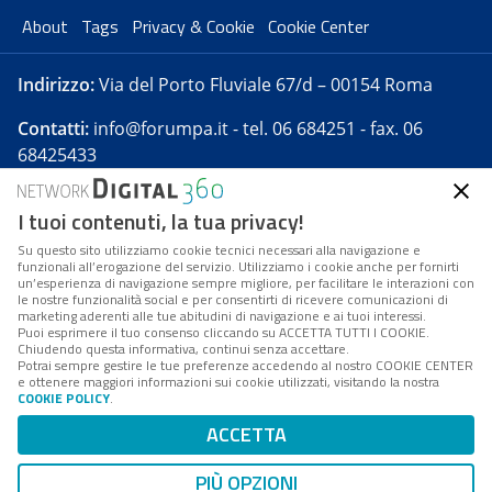
About
Tags
Privacy & Cookie
Cookie Center
Indirizzo:
Via del Porto Fluviale 67/d – 00154 Roma
Contatti:
info@forumpa.it
- tel. 06 684251 - fax. 06
68425433
I tuoi contenuti, la tua privacy!
Forumpa.it
è una pubblicazione telematica iscritta
presso Registro della stampa del Tribunale di Roma -
Su questo sito utilizziamo cookie tecnici necessari alla navigazione e
funzionali all’erogazione del servizio. Utilizziamo i cookie anche per fornirti
Reg. n. 182 del 2 maggio 2008 - Direttore resp. Michela
un’esperienza di navigazione sempre migliore, per facilitare le interazioni con
Stentella
le nostre funzionalità social e per consentirti di ricevere comunicazioni di
marketing aderenti alle tue abitudini di navigazione e ai tuoi interessi.
FPA s.r.l. è società soggetta a Direzione e
Puoi esprimere il tuo consenso cliccando su ACCETTA TUTTI I COOKIE.
Coordinamento da parte di Digital360 S.p.A. - FPA s.r.l.
Chiudendo questa informativa, continui senza accettare.
Potrai sempre gestire le tue preferenze accedendo al nostro COOKIE CENTER
è un'azienda certificata per il sistema di management
e ottenere maggiori informazioni sui cookie utilizzati, visitando la nostra
COOKIE POLICY
.
di qualità SQS (ISO 9001)
Codice Fiscale/Partita IVA n. 10693191008 - R.E.A. Roma
ACCETTA
n. 1249791. ISP AWS
PIÙ OPZIONI
Mappa del sito