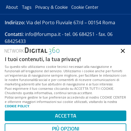
About
Tags
Privacy & Cookie
Cookie Center
Indirizzo:
Via del Porto Fluviale 67/d – 00154 Roma
Contatti:
info@forumpa.it
- tel. 06 684251 - fax. 06
68425433
I tuoi contenuti, la tua privacy!
Forumpa.it
è una pubblicazione telematica iscritta
presso Registro della stampa del Tribunale di Roma -
Su questo sito utilizziamo cookie tecnici necessari alla navigazione e
funzionali all’erogazione del servizio. Utilizziamo i cookie anche per fornirti
Reg. n. 182 del 2 maggio 2008 - Direttore resp. Michela
un’esperienza di navigazione sempre migliore, per facilitare le interazioni con
Stentella
le nostre funzionalità social e per consentirti di ricevere comunicazioni di
marketing aderenti alle tue abitudini di navigazione e ai tuoi interessi.
FPA s.r.l. è società soggetta a Direzione e
Puoi esprimere il tuo consenso cliccando su ACCETTA TUTTI I COOKIE.
Coordinamento da parte di Digital360 S.p.A. - FPA s.r.l.
Chiudendo questa informativa, continui senza accettare.
Potrai sempre gestire le tue preferenze accedendo al nostro COOKIE CENTER
è un'azienda certificata per il sistema di management
e ottenere maggiori informazioni sui cookie utilizzati, visitando la nostra
COOKIE POLICY
.
di qualità SQS (ISO 9001)
Codice Fiscale/Partita IVA n. 10693191008 - R.E.A. Roma
ACCETTA
n. 1249791. ISP AWS
PIÙ OPZIONI
Mappa del sito