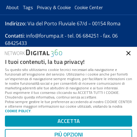
About
Tags
Privacy & Cookie
Cookie Center
Indirizzo:
Via del Porto Fluviale 67/d – 00154 Roma
Contatti:
info@forumpa.it
- tel. 06 684251 - fax. 06
68425433
I tuoi contenuti, la tua privacy!
Forumpa.it
è una pubblicazione telematica iscritta
presso Registro della stampa del Tribunale di Roma -
Su questo sito utilizziamo cookie tecnici necessari alla navigazione e
funzionali all’erogazione del servizio. Utilizziamo i cookie anche per fornirti
Reg. n. 182 del 2 maggio 2008 - Direttore resp. Michela
un’esperienza di navigazione sempre migliore, per facilitare le interazioni con
Stentella
le nostre funzionalità social e per consentirti di ricevere comunicazioni di
marketing aderenti alle tue abitudini di navigazione e ai tuoi interessi.
FPA s.r.l. è società soggetta a Direzione e
Puoi esprimere il tuo consenso cliccando su ACCETTA TUTTI I COOKIE.
Coordinamento da parte di Digital360 S.p.A. - FPA s.r.l.
Chiudendo questa informativa, continui senza accettare.
Potrai sempre gestire le tue preferenze accedendo al nostro COOKIE CENTER
è un'azienda certificata per il sistema di management
e ottenere maggiori informazioni sui cookie utilizzati, visitando la nostra
COOKIE POLICY
.
di qualità SQS (ISO 9001)
Codice Fiscale/Partita IVA n. 10693191008 - R.E.A. Roma
ACCETTA
n. 1249791. ISP AWS
PIÙ OPZIONI
Mappa del sito