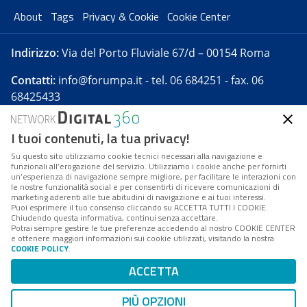
About
Tags
Privacy & Cookie
Cookie Center
Indirizzo:
Via del Porto Fluviale 67/d – 00154 Roma
Contatti:
info@forumpa.it
- tel. 06 684251 - fax. 06
68425433
I tuoi contenuti, la tua privacy!
Forumpa.it
è una pubblicazione telematica iscritta
presso Registro della stampa del Tribunale di Roma -
Su questo sito utilizziamo cookie tecnici necessari alla navigazione e
funzionali all’erogazione del servizio. Utilizziamo i cookie anche per fornirti
Reg. n. 182 del 2 maggio 2008 - Direttore resp. Michela
un’esperienza di navigazione sempre migliore, per facilitare le interazioni con
Stentella
le nostre funzionalità social e per consentirti di ricevere comunicazioni di
marketing aderenti alle tue abitudini di navigazione e ai tuoi interessi.
FPA s.r.l. è società soggetta a Direzione e
Puoi esprimere il tuo consenso cliccando su ACCETTA TUTTI I COOKIE.
Coordinamento da parte di Digital360 S.p.A. - FPA s.r.l.
Chiudendo questa informativa, continui senza accettare.
Potrai sempre gestire le tue preferenze accedendo al nostro COOKIE CENTER
è un'azienda certificata per il sistema di management
e ottenere maggiori informazioni sui cookie utilizzati, visitando la nostra
COOKIE POLICY
.
di qualità SQS (ISO 9001)
Codice Fiscale/Partita IVA n. 10693191008 - R.E.A. Roma
ACCETTA
n. 1249791. ISP AWS
PIÙ OPZIONI
Mappa del sito