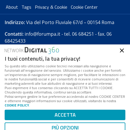
About
Tags
Privacy & Cookie
Cookie Center
Indirizzo:
Via del Porto Fluviale 67/d – 00154 Roma
Contatti:
info@forumpa.it
- tel. 06 684251 - fax. 06
68425433
I tuoi contenuti, la tua privacy!
Forumpa.it
è una pubblicazione telematica iscritta
presso Registro della stampa del Tribunale di Roma -
Su questo sito utilizziamo cookie tecnici necessari alla navigazione e
funzionali all’erogazione del servizio. Utilizziamo i cookie anche per fornirti
Reg. n. 182 del 2 maggio 2008 - Direttore resp. Michela
un’esperienza di navigazione sempre migliore, per facilitare le interazioni con
Stentella
le nostre funzionalità social e per consentirti di ricevere comunicazioni di
marketing aderenti alle tue abitudini di navigazione e ai tuoi interessi.
FPA s.r.l. è società soggetta a Direzione e
Puoi esprimere il tuo consenso cliccando su ACCETTA TUTTI I COOKIE.
Coordinamento da parte di Digital360 S.p.A. - FPA s.r.l.
Chiudendo questa informativa, continui senza accettare.
Potrai sempre gestire le tue preferenze accedendo al nostro COOKIE CENTER
è un'azienda certificata per il sistema di management
e ottenere maggiori informazioni sui cookie utilizzati, visitando la nostra
COOKIE POLICY
.
di qualità SQS (ISO 9001)
Codice Fiscale/Partita IVA n. 10693191008 - R.E.A. Roma
ACCETTA
n. 1249791. ISP AWS
PIÙ OPZIONI
Mappa del sito