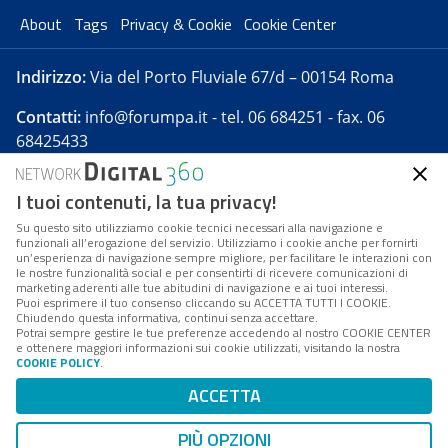
About
Tags
Privacy & Cookie
Cookie Center
Indirizzo:
Via del Porto Fluviale 67/d – 00154 Roma
Contatti:
info@forumpa.it
- tel. 06 684251 - fax. 06
68425433
I tuoi contenuti, la tua privacy!
Forumpa.it
è una pubblicazione telematica iscritta
presso Registro della stampa del Tribunale di Roma -
Su questo sito utilizziamo cookie tecnici necessari alla navigazione e
funzionali all’erogazione del servizio. Utilizziamo i cookie anche per fornirti
Reg. n. 182 del 2 maggio 2008 - Direttore resp. Michela
un’esperienza di navigazione sempre migliore, per facilitare le interazioni con
Stentella
le nostre funzionalità social e per consentirti di ricevere comunicazioni di
marketing aderenti alle tue abitudini di navigazione e ai tuoi interessi.
FPA s.r.l. è società soggetta a Direzione e
Puoi esprimere il tuo consenso cliccando su ACCETTA TUTTI I COOKIE.
Coordinamento da parte di Digital360 S.p.A. - FPA s.r.l.
Chiudendo questa informativa, continui senza accettare.
Potrai sempre gestire le tue preferenze accedendo al nostro COOKIE CENTER
è un'azienda certificata per il sistema di management
e ottenere maggiori informazioni sui cookie utilizzati, visitando la nostra
COOKIE POLICY
.
di qualità SQS (ISO 9001)
Codice Fiscale/Partita IVA n. 10693191008 - R.E.A. Roma
ACCETTA
n. 1249791. ISP AWS
PIÙ OPZIONI
Mappa del sito