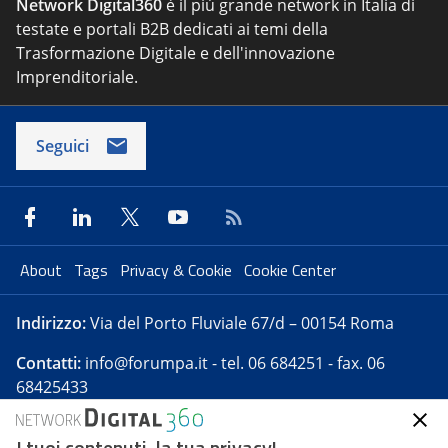
Network Digital360
è il più grande network in Italia di
testate e portali B2B dedicati ai temi della
Trasformazione Digitale e dell'innovazione
Imprenditoriale.
Seguici
About
Tags
Privacy & Cookie
Cookie Center
Indirizzo:
Via del Porto Fluviale 67/d – 00154 Roma
Contatti:
info@forumpa.it
- tel. 06 684251 - fax. 06
68425433
I tuoi contenuti, la tua privacy!
Forumpa.it
è una pubblicazione telematica iscritta