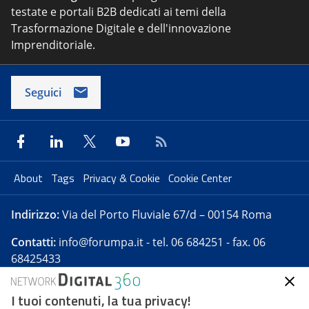
testate e portali B2B dedicati ai temi della
Trasformazione Digitale e dell'innovazione
Imprenditoriale.
Seguici
About
Tags
Privacy & Cookie
Cookie Center
Indirizzo:
Via del Porto Fluviale 67/d – 00154 Roma
Contatti:
info@forumpa.it
- tel. 06 684251 - fax. 06
68425433
I tuoi contenuti, la tua privacy!
Forumpa.it
è una pubblicazione telematica iscritta