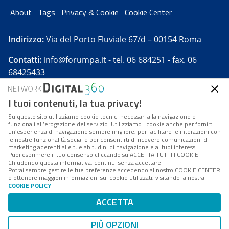
About
Tags
Privacy & Cookie
Cookie Center
Indirizzo:
Via del Porto Fluviale 67/d – 00154 Roma
Contatti:
info@forumpa.it
- tel. 06 684251 - fax. 06
68425433
I tuoi contenuti, la tua privacy!
Forumpa.it
è una pubblicazione telematica iscritta
presso Registro della stampa del Tribunale di Roma -
Su questo sito utilizziamo cookie tecnici necessari alla navigazione e
funzionali all’erogazione del servizio. Utilizziamo i cookie anche per fornirti
Reg. n. 182 del 2 maggio 2008 - Direttore resp. Michela
un’esperienza di navigazione sempre migliore, per facilitare le interazioni con
Stentella
le nostre funzionalità social e per consentirti di ricevere comunicazioni di
marketing aderenti alle tue abitudini di navigazione e ai tuoi interessi.
FPA s.r.l. è società soggetta a Direzione e
Puoi esprimere il tuo consenso cliccando su ACCETTA TUTTI I COOKIE.
Coordinamento da parte di Digital360 S.p.A. - FPA s.r.l.
Chiudendo questa informativa, continui senza accettare.
Potrai sempre gestire le tue preferenze accedendo al nostro COOKIE CENTER
è un'azienda certificata per il sistema di management
e ottenere maggiori informazioni sui cookie utilizzati, visitando la nostra
COOKIE POLICY
.
di qualità SQS (ISO 9001)
Codice Fiscale/Partita IVA n. 10693191008 - R.E.A. Roma
ACCETTA
n. 1249791. ISP AWS
PIÙ OPZIONI
Mappa del sito