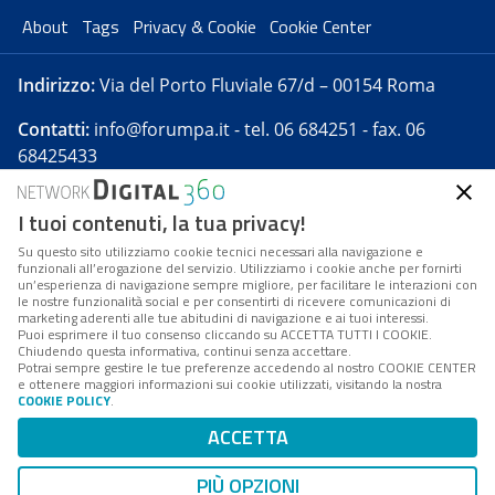
About
Tags
Privacy & Cookie
Cookie Center
Indirizzo:
Via del Porto Fluviale 67/d – 00154 Roma
Contatti:
info@forumpa.it
- tel. 06 684251 - fax. 06
68425433
I tuoi contenuti, la tua privacy!
Forumpa.it
è una pubblicazione telematica iscritta
presso Registro della stampa del Tribunale di Roma -
Su questo sito utilizziamo cookie tecnici necessari alla navigazione e
funzionali all’erogazione del servizio. Utilizziamo i cookie anche per fornirti
Reg. n. 182 del 2 maggio 2008 - Direttore resp. Michela
un’esperienza di navigazione sempre migliore, per facilitare le interazioni con
Stentella
le nostre funzionalità social e per consentirti di ricevere comunicazioni di
marketing aderenti alle tue abitudini di navigazione e ai tuoi interessi.
FPA s.r.l. è società soggetta a Direzione e
Puoi esprimere il tuo consenso cliccando su ACCETTA TUTTI I COOKIE.
Coordinamento da parte di Digital360 S.p.A. - FPA s.r.l.
Chiudendo questa informativa, continui senza accettare.
Potrai sempre gestire le tue preferenze accedendo al nostro COOKIE CENTER
è un'azienda certificata per il sistema di management
e ottenere maggiori informazioni sui cookie utilizzati, visitando la nostra
COOKIE POLICY
.
di qualità SQS (ISO 9001)
Codice Fiscale/Partita IVA n. 10693191008 - R.E.A. Roma
ACCETTA
n. 1249791. ISP AWS
PIÙ OPZIONI
Mappa del sito