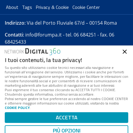
About
Tags
Privacy & Cookie
Cookie Center
Indirizzo:
Via del Porto Fluviale 67/d – 00154 Roma
Contatti:
info@forumpa.it
- tel. 06 684251 - fax. 06
68425433
I tuoi contenuti, la tua privacy!
Forumpa.it
è una pubblicazione telematica iscritta
presso Registro della stampa del Tribunale di Roma -
Su questo sito utilizziamo cookie tecnici necessari alla navigazione e
funzionali all’erogazione del servizio. Utilizziamo i cookie anche per fornirti
Reg. n. 182 del 2 maggio 2008 - Direttore resp. Michela
un’esperienza di navigazione sempre migliore, per facilitare le interazioni con
Stentella
le nostre funzionalità social e per consentirti di ricevere comunicazioni di
marketing aderenti alle tue abitudini di navigazione e ai tuoi interessi.
FPA s.r.l. è società soggetta a Direzione e
Puoi esprimere il tuo consenso cliccando su ACCETTA TUTTI I COOKIE.
Coordinamento da parte di Digital360 S.p.A. - FPA s.r.l.
Chiudendo questa informativa, continui senza accettare.
Potrai sempre gestire le tue preferenze accedendo al nostro COOKIE CENTER
è un'azienda certificata per il sistema di management
e ottenere maggiori informazioni sui cookie utilizzati, visitando la nostra
COOKIE POLICY
.
di qualità SQS (ISO 9001)
Codice Fiscale/Partita IVA n. 10693191008 - R.E.A. Roma
ACCETTA
n. 1249791. ISP AWS
PIÙ OPZIONI
Mappa del sito