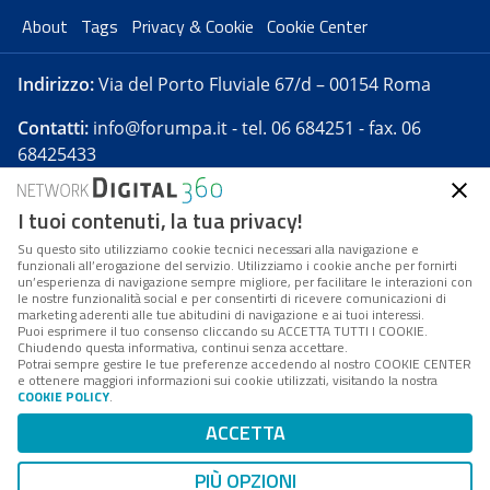
About
Tags
Privacy & Cookie
Cookie Center
Indirizzo:
Via del Porto Fluviale 67/d – 00154 Roma
Contatti:
info@forumpa.it
- tel. 06 684251 - fax. 06
68425433
I tuoi contenuti, la tua privacy!
Forumpa.it
è una pubblicazione telematica iscritta
presso Registro della stampa del Tribunale di Roma -
Su questo sito utilizziamo cookie tecnici necessari alla navigazione e
funzionali all’erogazione del servizio. Utilizziamo i cookie anche per fornirti
Reg. n. 182 del 2 maggio 2008 - Direttore resp. Michela
un’esperienza di navigazione sempre migliore, per facilitare le interazioni con
Stentella
le nostre funzionalità social e per consentirti di ricevere comunicazioni di
marketing aderenti alle tue abitudini di navigazione e ai tuoi interessi.
FPA s.r.l. è società soggetta a Direzione e
Puoi esprimere il tuo consenso cliccando su ACCETTA TUTTI I COOKIE.
Coordinamento da parte di Digital360 S.p.A. - FPA s.r.l.
Chiudendo questa informativa, continui senza accettare.
Potrai sempre gestire le tue preferenze accedendo al nostro COOKIE CENTER
è un'azienda certificata per il sistema di management
e ottenere maggiori informazioni sui cookie utilizzati, visitando la nostra
COOKIE POLICY
.
di qualità SQS (ISO 9001)
Codice Fiscale/Partita IVA n. 10693191008 - R.E.A. Roma
ACCETTA
n. 1249791. ISP AWS
PIÙ OPZIONI
Mappa del sito