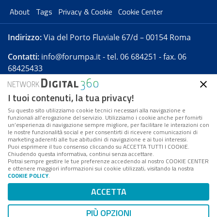
About
Tags
Privacy & Cookie
Cookie Center
Indirizzo:
Via del Porto Fluviale 67/d – 00154 Roma
Contatti:
info@forumpa.it
- tel. 06 684251 - fax. 06
68425433
I tuoi contenuti, la tua privacy!
Forumpa.it
è una pubblicazione telematica iscritta
presso Registro della stampa del Tribunale di Roma -
Su questo sito utilizziamo cookie tecnici necessari alla navigazione e
funzionali all’erogazione del servizio. Utilizziamo i cookie anche per fornirti
Reg. n. 182 del 2 maggio 2008 - Direttore resp. Michela
un’esperienza di navigazione sempre migliore, per facilitare le interazioni con
Stentella
le nostre funzionalità social e per consentirti di ricevere comunicazioni di
marketing aderenti alle tue abitudini di navigazione e ai tuoi interessi.
FPA s.r.l. è società soggetta a Direzione e
Puoi esprimere il tuo consenso cliccando su ACCETTA TUTTI I COOKIE.
Coordinamento da parte di Digital360 S.p.A. - FPA s.r.l.
Chiudendo questa informativa, continui senza accettare.
Potrai sempre gestire le tue preferenze accedendo al nostro COOKIE CENTER
è un'azienda certificata per il sistema di management
e ottenere maggiori informazioni sui cookie utilizzati, visitando la nostra
COOKIE POLICY
.
di qualità SQS (ISO 9001)
Codice Fiscale/Partita IVA n. 10693191008 - R.E.A. Roma
ACCETTA
n. 1249791. ISP AWS
PIÙ OPZIONI
Mappa del sito