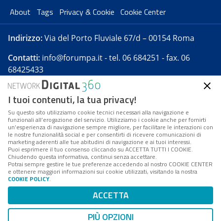
About
Tags
Privacy & Cookie
Cookie Center
Indirizzo:
Via del Porto Fluviale 67/d – 00154 Roma
Contatti:
info@forumpa.it
- tel. 06 684251 - fax. 06
68425433
I tuoi contenuti, la tua privacy!
Forumpa.it
è una pubblicazione telematica iscritta
presso Registro della stampa del Tribunale di Roma -
Su questo sito utilizziamo cookie tecnici necessari alla navigazione e
funzionali all’erogazione del servizio. Utilizziamo i cookie anche per fornirti
Reg. n. 182 del 2 maggio 2008 - Direttore resp. Michela
un’esperienza di navigazione sempre migliore, per facilitare le interazioni con
Stentella
le nostre funzionalità social e per consentirti di ricevere comunicazioni di
marketing aderenti alle tue abitudini di navigazione e ai tuoi interessi.
FPA s.r.l. è società soggetta a Direzione e
Puoi esprimere il tuo consenso cliccando su ACCETTA TUTTI I COOKIE.
Coordinamento da parte di Digital360 S.p.A. - FPA s.r.l.
Chiudendo questa informativa, continui senza accettare.
Potrai sempre gestire le tue preferenze accedendo al nostro COOKIE CENTER
è un'azienda certificata per il sistema di management
e ottenere maggiori informazioni sui cookie utilizzati, visitando la nostra
COOKIE POLICY
.
di qualità SQS (ISO 9001)
Codice Fiscale/Partita IVA n. 10693191008 - R.E.A. Roma
ACCETTA
n. 1249791. ISP AWS
PIÙ OPZIONI
Mappa del sito