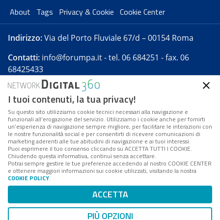
About
Tags
Privacy & Cookie
Cookie Center
Indirizzo:
Via del Porto Fluviale 67/d – 00154 Roma
Contatti:
info@forumpa.it
- tel. 06 684251 - fax. 06
68425433
I tuoi contenuti, la tua privacy!
Forumpa.it
è una pubblicazione telematica iscritta
presso Registro della stampa del Tribunale di Roma -
Su questo sito utilizziamo cookie tecnici necessari alla navigazione e
funzionali all’erogazione del servizio. Utilizziamo i cookie anche per fornirti
Reg. n. 182 del 2 maggio 2008 - Direttore resp. Michela
un’esperienza di navigazione sempre migliore, per facilitare le interazioni con
Stentella
le nostre funzionalità social e per consentirti di ricevere comunicazioni di
marketing aderenti alle tue abitudini di navigazione e ai tuoi interessi.
FPA s.r.l. è società soggetta a Direzione e
Puoi esprimere il tuo consenso cliccando su ACCETTA TUTTI I COOKIE.
Coordinamento da parte di Digital360 S.p.A. - FPA s.r.l.
Chiudendo questa informativa, continui senza accettare.
Potrai sempre gestire le tue preferenze accedendo al nostro COOKIE CENTER
è un'azienda certificata per il sistema di management
e ottenere maggiori informazioni sui cookie utilizzati, visitando la nostra
COOKIE POLICY
.
di qualità SQS (ISO 9001)
Codice Fiscale/Partita IVA n. 10693191008 - R.E.A. Roma
ACCETTA
n. 1249791. ISP AWS
PIÙ OPZIONI
Mappa del sito