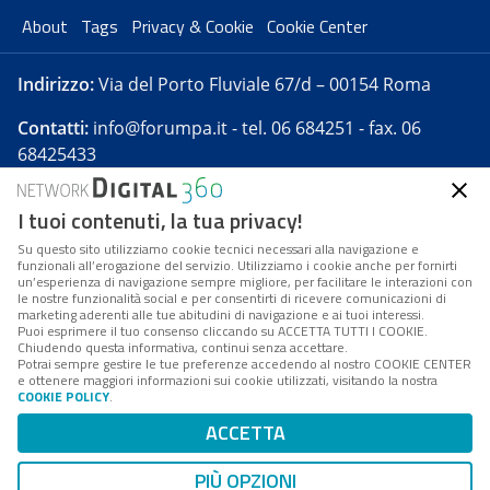
About
Tags
Privacy & Cookie
Cookie Center
Indirizzo:
Via del Porto Fluviale 67/d – 00154 Roma
Contatti:
info@forumpa.it
- tel. 06 684251 - fax. 06
68425433
I tuoi contenuti, la tua privacy!
Forumpa.it
è una pubblicazione telematica iscritta
presso Registro della stampa del Tribunale di Roma -
Su questo sito utilizziamo cookie tecnici necessari alla navigazione e
funzionali all’erogazione del servizio. Utilizziamo i cookie anche per fornirti
Reg. n. 182 del 2 maggio 2008 - Direttore resp. Michela
un’esperienza di navigazione sempre migliore, per facilitare le interazioni con
Stentella
le nostre funzionalità social e per consentirti di ricevere comunicazioni di
marketing aderenti alle tue abitudini di navigazione e ai tuoi interessi.
FPA s.r.l. è società soggetta a Direzione e
Puoi esprimere il tuo consenso cliccando su ACCETTA TUTTI I COOKIE.
Coordinamento da parte di Digital360 S.p.A. - FPA s.r.l.
Chiudendo questa informativa, continui senza accettare.
Potrai sempre gestire le tue preferenze accedendo al nostro COOKIE CENTER
è un'azienda certificata per il sistema di management
e ottenere maggiori informazioni sui cookie utilizzati, visitando la nostra
COOKIE POLICY
.
di qualità SQS (ISO 9001)
Codice Fiscale/Partita IVA n. 10693191008 - R.E.A. Roma
ACCETTA
n. 1249791. ISP AWS
PIÙ OPZIONI
Mappa del sito