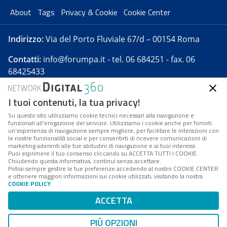
About
Tags
Privacy & Cookie
Cookie Center
Indirizzo:
Via del Porto Fluviale 67/d – 00154 Roma
Contatti:
info@forumpa.it
- tel. 06 684251 - fax. 06
68425433
I tuoi contenuti, la tua privacy!
Forumpa.it
è una pubblicazione telematica iscritta
presso Registro della stampa del Tribunale di Roma -
Su questo sito utilizziamo cookie tecnici necessari alla navigazione e
funzionali all’erogazione del servizio. Utilizziamo i cookie anche per fornirti
Reg. n. 182 del 2 maggio 2008 - Direttore resp. Michela
un’esperienza di navigazione sempre migliore, per facilitare le interazioni con
Stentella
le nostre funzionalità social e per consentirti di ricevere comunicazioni di
marketing aderenti alle tue abitudini di navigazione e ai tuoi interessi.
FPA s.r.l. è società soggetta a Direzione e
Puoi esprimere il tuo consenso cliccando su ACCETTA TUTTI I COOKIE.
Coordinamento da parte di Digital360 S.p.A. - FPA s.r.l.
Chiudendo questa informativa, continui senza accettare.
Potrai sempre gestire le tue preferenze accedendo al nostro COOKIE CENTER
è un'azienda certificata per il sistema di management
e ottenere maggiori informazioni sui cookie utilizzati, visitando la nostra
COOKIE POLICY
.
di qualità SQS (ISO 9001)
Codice Fiscale/Partita IVA n. 10693191008 - R.E.A. Roma
ACCETTA
n. 1249791. ISP AWS
PIÙ OPZIONI
Mappa del sito