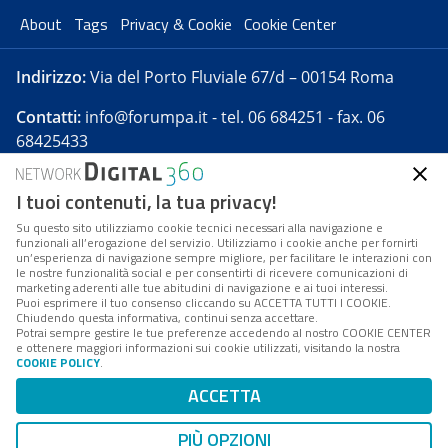
About
Tags
Privacy & Cookie
Cookie Center
Indirizzo:
Via del Porto Fluviale 67/d – 00154 Roma
Contatti:
info@forumpa.it
- tel. 06 684251 - fax. 06
68425433
I tuoi contenuti, la tua privacy!
Forumpa.it
è una pubblicazione telematica iscritta
presso Registro della stampa del Tribunale di Roma -
Su questo sito utilizziamo cookie tecnici necessari alla navigazione e
funzionali all’erogazione del servizio. Utilizziamo i cookie anche per fornirti
Reg. n. 182 del 2 maggio 2008 - Direttore resp. Michela
un’esperienza di navigazione sempre migliore, per facilitare le interazioni con
Stentella
le nostre funzionalità social e per consentirti di ricevere comunicazioni di
marketing aderenti alle tue abitudini di navigazione e ai tuoi interessi.
FPA s.r.l. è società soggetta a Direzione e
Puoi esprimere il tuo consenso cliccando su ACCETTA TUTTI I COOKIE.
Coordinamento da parte di Digital360 S.p.A. - FPA s.r.l.
Chiudendo questa informativa, continui senza accettare.
Potrai sempre gestire le tue preferenze accedendo al nostro COOKIE CENTER
è un'azienda certificata per il sistema di management
e ottenere maggiori informazioni sui cookie utilizzati, visitando la nostra
COOKIE POLICY
.
di qualità SQS (ISO 9001)
Codice Fiscale/Partita IVA n. 10693191008 - R.E.A. Roma
ACCETTA
n. 1249791. ISP AWS
PIÙ OPZIONI
Mappa del sito