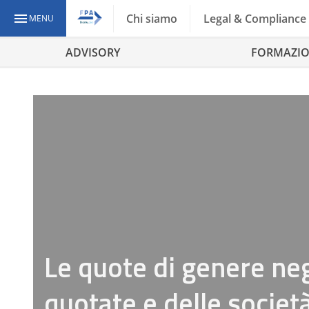
Chi siamo
Legal & Compliance
MENU
ADVISORY
FORMAZI
Le quote di genere negl
quotate e delle società