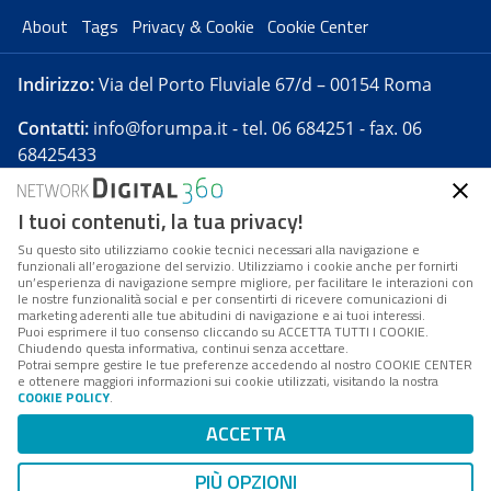
About
Tags
Privacy & Cookie
Cookie Center
Indirizzo:
Via del Porto Fluviale 67/d – 00154 Roma
Contatti:
info@forumpa.it
- tel. 06 684251 - fax. 06
68425433
I tuoi contenuti, la tua privacy!
Forumpa.it
è una pubblicazione telematica iscritta
presso Registro della stampa del Tribunale di Roma -
Su questo sito utilizziamo cookie tecnici necessari alla navigazione e
funzionali all’erogazione del servizio. Utilizziamo i cookie anche per fornirti
Reg. n. 182 del 2 maggio 2008 - Direttore resp. Michela
un’esperienza di navigazione sempre migliore, per facilitare le interazioni con
Stentella
le nostre funzionalità social e per consentirti di ricevere comunicazioni di
marketing aderenti alle tue abitudini di navigazione e ai tuoi interessi.
FPA s.r.l. è società soggetta a Direzione e
Puoi esprimere il tuo consenso cliccando su ACCETTA TUTTI I COOKIE.
Coordinamento da parte di Digital360 S.p.A. - FPA s.r.l.
Chiudendo questa informativa, continui senza accettare.
Potrai sempre gestire le tue preferenze accedendo al nostro COOKIE CENTER
è un'azienda certificata per il sistema di management
e ottenere maggiori informazioni sui cookie utilizzati, visitando la nostra
COOKIE POLICY
.
di qualità SQS (ISO 9001)
Codice Fiscale/Partita IVA n. 10693191008 - R.E.A. Roma
ACCETTA
n. 1249791. ISP AWS
PIÙ OPZIONI
Mappa del sito