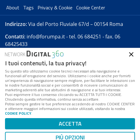
About
Tags
Privacy & Cookie
Cookie Center
Indirizzo:
Via del Porto Fluviale 67/d – 00154 Roma
Contatti:
info@forumpa.it
- tel. 06 684251 - fax. 06
68425433
I tuoi contenuti, la tua privacy!
Forumpa.it
è una pubblicazione telematica iscritta
presso Registro della stampa del Tribunale di Roma -
Su questo sito utilizziamo cookie tecnici necessari alla navigazione e
funzionali all’erogazione del servizio. Utilizziamo i cookie anche per fornirti
Reg. n. 182 del 2 maggio 2008 - Direttore resp. Michela
un’esperienza di navigazione sempre migliore, per facilitare le interazioni con
Stentella
le nostre funzionalità social e per consentirti di ricevere comunicazioni di
marketing aderenti alle tue abitudini di navigazione e ai tuoi interessi.
FPA s.r.l. è società soggetta a Direzione e
Puoi esprimere il tuo consenso cliccando su ACCETTA TUTTI I COOKIE.
Coordinamento da parte di Digital360 S.p.A. - FPA s.r.l.
Chiudendo questa informativa, continui senza accettare.
Potrai sempre gestire le tue preferenze accedendo al nostro COOKIE CENTER
è un'azienda certificata per il sistema di management
e ottenere maggiori informazioni sui cookie utilizzati, visitando la nostra
COOKIE POLICY
.
di qualità SQS (ISO 9001)
Codice Fiscale/Partita IVA n. 10693191008 - R.E.A. Roma
ACCETTA
n. 1249791. ISP AWS
PIÙ OPZIONI
Mappa del sito