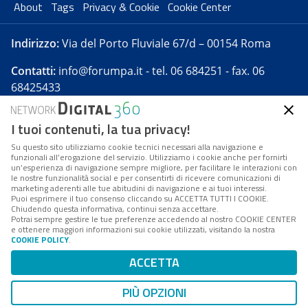
About
Tags
Privacy & Cookie
Cookie Center
Indirizzo:
Via del Porto Fluviale 67/d – 00154 Roma
Contatti:
info@forumpa.it
- tel. 06 684251 - fax. 06
68425433
I tuoi contenuti, la tua privacy!
Forumpa.it
è una pubblicazione telematica iscritta
presso Registro della stampa del Tribunale di Roma -
Su questo sito utilizziamo cookie tecnici necessari alla navigazione e
funzionali all’erogazione del servizio. Utilizziamo i cookie anche per fornirti
Reg. n. 182 del 2 maggio 2008 - Direttore resp. Michela
un’esperienza di navigazione sempre migliore, per facilitare le interazioni con
Stentella
le nostre funzionalità social e per consentirti di ricevere comunicazioni di
marketing aderenti alle tue abitudini di navigazione e ai tuoi interessi.
FPA s.r.l. è società soggetta a Direzione e
Puoi esprimere il tuo consenso cliccando su ACCETTA TUTTI I COOKIE.
Coordinamento da parte di Digital360 S.p.A. - FPA s.r.l.
Chiudendo questa informativa, continui senza accettare.
Potrai sempre gestire le tue preferenze accedendo al nostro COOKIE CENTER
è un'azienda certificata per il sistema di management
e ottenere maggiori informazioni sui cookie utilizzati, visitando la nostra
COOKIE POLICY
.
di qualità SQS (ISO 9001)
Codice Fiscale/Partita IVA n. 10693191008 - R.E.A. Roma
ACCETTA
n. 1249791. ISP AWS
PIÙ OPZIONI
Mappa del sito