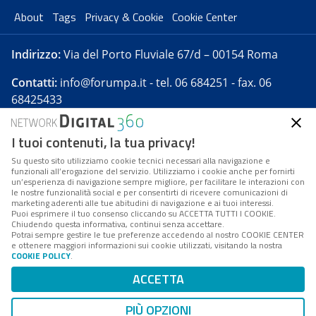
About
Tags
Privacy & Cookie
Cookie Center
Indirizzo:
Via del Porto Fluviale 67/d – 00154 Roma
Contatti:
info@forumpa.it
- tel. 06 684251 - fax. 06
68425433
I tuoi contenuti, la tua privacy!
Forumpa.it
è una pubblicazione telematica iscritta
presso Registro della stampa del Tribunale di Roma -
Su questo sito utilizziamo cookie tecnici necessari alla navigazione e
funzionali all’erogazione del servizio. Utilizziamo i cookie anche per fornirti
Reg. n. 182 del 2 maggio 2008 - Direttore resp. Michela
un’esperienza di navigazione sempre migliore, per facilitare le interazioni con
Stentella
le nostre funzionalità social e per consentirti di ricevere comunicazioni di
marketing aderenti alle tue abitudini di navigazione e ai tuoi interessi.
FPA s.r.l. è società soggetta a Direzione e
Puoi esprimere il tuo consenso cliccando su ACCETTA TUTTI I COOKIE.
Coordinamento da parte di Digital360 S.p.A. - FPA s.r.l.
Chiudendo questa informativa, continui senza accettare.
Potrai sempre gestire le tue preferenze accedendo al nostro COOKIE CENTER
è un'azienda certificata per il sistema di management
e ottenere maggiori informazioni sui cookie utilizzati, visitando la nostra
COOKIE POLICY
.
di qualità SQS (ISO 9001)
Codice Fiscale/Partita IVA n. 10693191008 - R.E.A. Roma
ACCETTA
n. 1249791. ISP AWS
PIÙ OPZIONI
Mappa del sito