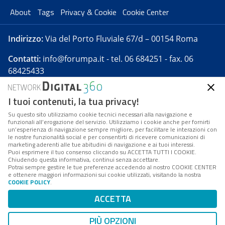
About
Tags
Privacy & Cookie
Cookie Center
Indirizzo:
Via del Porto Fluviale 67/d – 00154 Roma
Contatti:
info@forumpa.it
- tel. 06 684251 - fax. 06
68425433
I tuoi contenuti, la tua privacy!
Forumpa.it
è una pubblicazione telematica iscritta
presso Registro della stampa del Tribunale di Roma -
Su questo sito utilizziamo cookie tecnici necessari alla navigazione e
funzionali all’erogazione del servizio. Utilizziamo i cookie anche per fornirti
Reg. n. 182 del 2 maggio 2008 - Direttore resp. Michela
un’esperienza di navigazione sempre migliore, per facilitare le interazioni con
Stentella
le nostre funzionalità social e per consentirti di ricevere comunicazioni di
marketing aderenti alle tue abitudini di navigazione e ai tuoi interessi.
FPA s.r.l. è società soggetta a Direzione e
Puoi esprimere il tuo consenso cliccando su ACCETTA TUTTI I COOKIE.
Coordinamento da parte di Digital360 S.p.A. - FPA s.r.l.
Chiudendo questa informativa, continui senza accettare.
Potrai sempre gestire le tue preferenze accedendo al nostro COOKIE CENTER
è un'azienda certificata per il sistema di management
e ottenere maggiori informazioni sui cookie utilizzati, visitando la nostra
COOKIE POLICY
.
di qualità SQS (ISO 9001)
Codice Fiscale/Partita IVA n. 10693191008 - R.E.A. Roma
ACCETTA
n. 1249791. ISP AWS
PIÙ OPZIONI
Mappa del sito