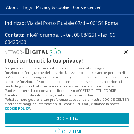
About
Tags
Privacy & Cookie
Cookie Center
Indirizzo:
Via del Porto Fluviale 67/d – 00154 Roma
Contatti:
info@forumpa.it
- tel. 06 684251 - fax. 06
68425433
I tuoi contenuti, la tua privacy!
Forumpa.it
è una pubblicazione telematica iscritta
presso Registro della stampa del Tribunale di Roma -
Su questo sito utilizziamo cookie tecnici necessari alla navigazione e
funzionali all’erogazione del servizio. Utilizziamo i cookie anche per fornirti
Reg. n. 182 del 2 maggio 2008 - Direttore resp. Michela
un’esperienza di navigazione sempre migliore, per facilitare le interazioni con
Stentella
le nostre funzionalità social e per consentirti di ricevere comunicazioni di
marketing aderenti alle tue abitudini di navigazione e ai tuoi interessi.
FPA s.r.l. è società soggetta a Direzione e
Puoi esprimere il tuo consenso cliccando su ACCETTA TUTTI I COOKIE.
Coordinamento da parte di Digital360 S.p.A. - FPA s.r.l.
Chiudendo questa informativa, continui senza accettare.
Potrai sempre gestire le tue preferenze accedendo al nostro COOKIE CENTER
è un'azienda certificata per il sistema di management
e ottenere maggiori informazioni sui cookie utilizzati, visitando la nostra
COOKIE POLICY
.
di qualità SQS (ISO 9001)
Codice Fiscale/Partita IVA n. 10693191008 - R.E.A. Roma
ACCETTA
n. 1249791. ISP AWS
PIÙ OPZIONI
Mappa del sito