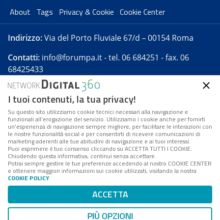
About
Tags
Privacy & Cookie
Cookie Center
Indirizzo:
Via del Porto Fluviale 67/d – 00154 Roma
Contatti:
info@forumpa.it
- tel. 06 684251 - fax. 06
68425433
I tuoi contenuti, la tua privacy!
Forumpa.it
è una pubblicazione telematica iscritta
presso Registro della stampa del Tribunale di Roma -
Su questo sito utilizziamo cookie tecnici necessari alla navigazione e
funzionali all’erogazione del servizio. Utilizziamo i cookie anche per fornirti
Reg. n. 182 del 2 maggio 2008 - Direttore resp. Michela
un’esperienza di navigazione sempre migliore, per facilitare le interazioni con
Stentella
le nostre funzionalità social e per consentirti di ricevere comunicazioni di
marketing aderenti alle tue abitudini di navigazione e ai tuoi interessi.
FPA s.r.l. è società soggetta a Direzione e
Puoi esprimere il tuo consenso cliccando su ACCETTA TUTTI I COOKIE.
Coordinamento da parte di Digital360 S.p.A. - FPA s.r.l.
Chiudendo questa informativa, continui senza accettare.
Potrai sempre gestire le tue preferenze accedendo al nostro COOKIE CENTER
è un'azienda certificata per il sistema di management
e ottenere maggiori informazioni sui cookie utilizzati, visitando la nostra
COOKIE POLICY
.
di qualità SQS (ISO 9001)
Codice Fiscale/Partita IVA n. 10693191008 - R.E.A. Roma
ACCETTA
n. 1249791. ISP AWS
PIÙ OPZIONI
Mappa del sito