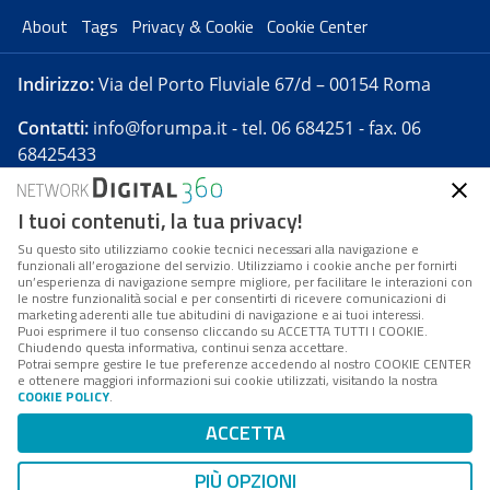
About
Tags
Privacy & Cookie
Cookie Center
Indirizzo:
Via del Porto Fluviale 67/d – 00154 Roma
Contatti:
info@forumpa.it
- tel. 06 684251 - fax. 06
68425433
I tuoi contenuti, la tua privacy!
Forumpa.it
è una pubblicazione telematica iscritta
presso Registro della stampa del Tribunale di Roma -
Su questo sito utilizziamo cookie tecnici necessari alla navigazione e
funzionali all’erogazione del servizio. Utilizziamo i cookie anche per fornirti
Reg. n. 182 del 2 maggio 2008 - Direttore resp. Michela
un’esperienza di navigazione sempre migliore, per facilitare le interazioni con
Stentella
le nostre funzionalità social e per consentirti di ricevere comunicazioni di
marketing aderenti alle tue abitudini di navigazione e ai tuoi interessi.
FPA s.r.l. è società soggetta a Direzione e
Puoi esprimere il tuo consenso cliccando su ACCETTA TUTTI I COOKIE.
Coordinamento da parte di Digital360 S.p.A. - FPA s.r.l.
Chiudendo questa informativa, continui senza accettare.
Potrai sempre gestire le tue preferenze accedendo al nostro COOKIE CENTER
è un'azienda certificata per il sistema di management
e ottenere maggiori informazioni sui cookie utilizzati, visitando la nostra
COOKIE POLICY
.
di qualità SQS (ISO 9001)
Codice Fiscale/Partita IVA n. 10693191008 - R.E.A. Roma
ACCETTA
n. 1249791. ISP AWS
PIÙ OPZIONI
Mappa del sito