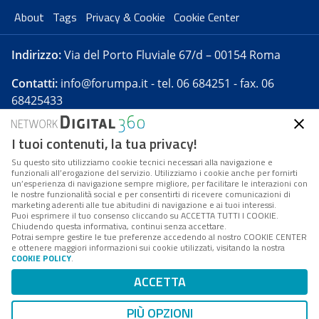
About
Tags
Privacy & Cookie
Cookie Center
Indirizzo:
Via del Porto Fluviale 67/d – 00154 Roma
Contatti:
info@forumpa.it
- tel. 06 684251 - fax. 06
68425433
I tuoi contenuti, la tua privacy!
Forumpa.it
è una pubblicazione telematica iscritta
presso Registro della stampa del Tribunale di Roma -
Su questo sito utilizziamo cookie tecnici necessari alla navigazione e
funzionali all’erogazione del servizio. Utilizziamo i cookie anche per fornirti
Reg. n. 182 del 2 maggio 2008 - Direttore resp. Michela
un’esperienza di navigazione sempre migliore, per facilitare le interazioni con
Stentella
le nostre funzionalità social e per consentirti di ricevere comunicazioni di
marketing aderenti alle tue abitudini di navigazione e ai tuoi interessi.
FPA s.r.l. è società soggetta a Direzione e
Puoi esprimere il tuo consenso cliccando su ACCETTA TUTTI I COOKIE.
Coordinamento da parte di Digital360 S.p.A. - FPA s.r.l.
Chiudendo questa informativa, continui senza accettare.
Potrai sempre gestire le tue preferenze accedendo al nostro COOKIE CENTER
è un'azienda certificata per il sistema di management
e ottenere maggiori informazioni sui cookie utilizzati, visitando la nostra
COOKIE POLICY
.
di qualità SQS (ISO 9001)
Codice Fiscale/Partita IVA n. 10693191008 - R.E.A. Roma
ACCETTA
n. 1249791. ISP AWS
PIÙ OPZIONI
Mappa del sito