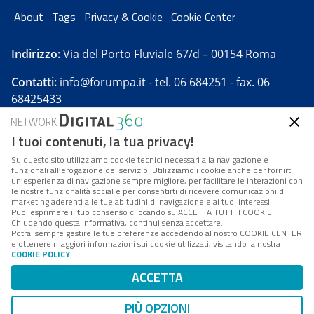
About
Tags
Privacy & Cookie
Cookie Center
Indirizzo:
Via del Porto Fluviale 67/d – 00154 Roma
Contatti:
info@forumpa.it
- tel. 06 684251 - fax. 06
68425433
I tuoi contenuti, la tua privacy!
Forumpa.it
è una pubblicazione telematica iscritta
presso Registro della stampa del Tribunale di Roma -
Su questo sito utilizziamo cookie tecnici necessari alla navigazione e
funzionali all’erogazione del servizio. Utilizziamo i cookie anche per fornirti
Reg. n. 182 del 2 maggio 2008 - Direttore resp. Michela
un’esperienza di navigazione sempre migliore, per facilitare le interazioni con
Stentella
le nostre funzionalità social e per consentirti di ricevere comunicazioni di
marketing aderenti alle tue abitudini di navigazione e ai tuoi interessi.
FPA s.r.l. è società soggetta a Direzione e
Puoi esprimere il tuo consenso cliccando su ACCETTA TUTTI I COOKIE.
Coordinamento da parte di Digital360 S.p.A. - FPA s.r.l.
Chiudendo questa informativa, continui senza accettare.
Potrai sempre gestire le tue preferenze accedendo al nostro COOKIE CENTER
è un'azienda certificata per il sistema di management
e ottenere maggiori informazioni sui cookie utilizzati, visitando la nostra
COOKIE POLICY
.
di qualità SQS (ISO 9001)
Codice Fiscale/Partita IVA n. 10693191008 - R.E.A. Roma
ACCETTA
n. 1249791. ISP AWS
PIÙ OPZIONI
Mappa del sito