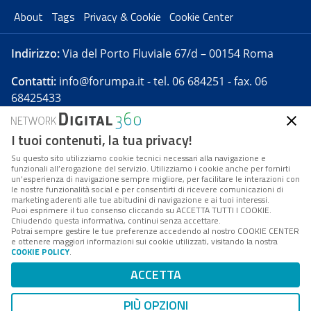
About
Tags
Privacy & Cookie
Cookie Center
Indirizzo:
Via del Porto Fluviale 67/d – 00154 Roma
Contatti:
info@forumpa.it
- tel. 06 684251 - fax. 06
68425433
I tuoi contenuti, la tua privacy!
Forumpa.it
è una pubblicazione telematica iscritta
presso Registro della stampa del Tribunale di Roma -
Su questo sito utilizziamo cookie tecnici necessari alla navigazione e
funzionali all’erogazione del servizio. Utilizziamo i cookie anche per fornirti
Reg. n. 182 del 2 maggio 2008 - Direttore resp. Michela
un’esperienza di navigazione sempre migliore, per facilitare le interazioni con
Stentella
le nostre funzionalità social e per consentirti di ricevere comunicazioni di
marketing aderenti alle tue abitudini di navigazione e ai tuoi interessi.
FPA s.r.l. è società soggetta a Direzione e
Puoi esprimere il tuo consenso cliccando su ACCETTA TUTTI I COOKIE.
Coordinamento da parte di Digital360 S.p.A. - FPA s.r.l.
Chiudendo questa informativa, continui senza accettare.
Potrai sempre gestire le tue preferenze accedendo al nostro COOKIE CENTER
è un'azienda certificata per il sistema di management
e ottenere maggiori informazioni sui cookie utilizzati, visitando la nostra
COOKIE POLICY
.
di qualità SQS (ISO 9001)
Codice Fiscale/Partita IVA n. 10693191008 - R.E.A. Roma
ACCETTA
n. 1249791. ISP AWS
PIÙ OPZIONI
Mappa del sito