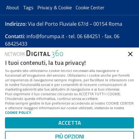
About
Tags
Privacy & Cookie
Cookie Center
Indirizzo:
Via del Porto Fluviale 67/d – 00154 Roma
Contatti:
info@forumpa.it
- tel. 06 684251 - fax. 06
68425433
I tuoi contenuti, la tua privacy!
Forumpa.it
è una pubblicazione telematica iscritta
presso Registro della stampa del Tribunale di Roma -
Su questo sito utilizziamo cookie tecnici necessari alla navigazione e
funzionali all’erogazione del servizio. Utilizziamo i cookie anche per fornirti
Reg. n. 182 del 2 maggio 2008 - Direttore resp. Michela
un’esperienza di navigazione sempre migliore, per facilitare le interazioni con
Stentella
le nostre funzionalità social e per consentirti di ricevere comunicazioni di
marketing aderenti alle tue abitudini di navigazione e ai tuoi interessi.
FPA s.r.l. è società soggetta a Direzione e
Puoi esprimere il tuo consenso cliccando su ACCETTA TUTTI I COOKIE.
Coordinamento da parte di Digital360 S.p.A. - FPA s.r.l.
Chiudendo questa informativa, continui senza accettare.
Potrai sempre gestire le tue preferenze accedendo al nostro COOKIE CENTER
è un'azienda certificata per il sistema di management
e ottenere maggiori informazioni sui cookie utilizzati, visitando la nostra
COOKIE POLICY
.
di qualità SQS (ISO 9001)
Codice Fiscale/Partita IVA n. 10693191008 - R.E.A. Roma
ACCETTA
n. 1249791. ISP AWS
PIÙ OPZIONI
Mappa del sito