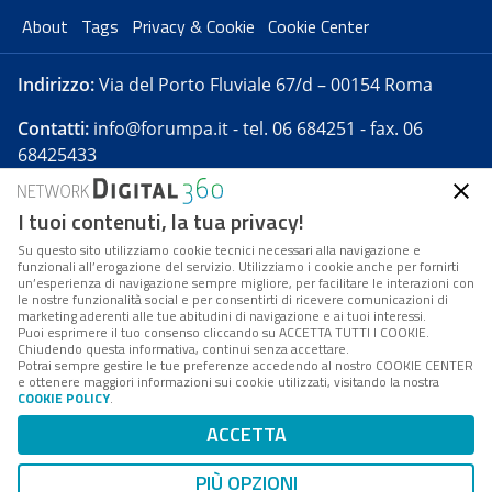
About
Tags
Privacy & Cookie
Cookie Center
Indirizzo:
Via del Porto Fluviale 67/d – 00154 Roma
Contatti:
info@forumpa.it
- tel. 06 684251 - fax. 06
68425433
I tuoi contenuti, la tua privacy!
Forumpa.it
è una pubblicazione telematica iscritta
presso Registro della stampa del Tribunale di Roma -
Su questo sito utilizziamo cookie tecnici necessari alla navigazione e
funzionali all’erogazione del servizio. Utilizziamo i cookie anche per fornirti
Reg. n. 182 del 2 maggio 2008 - Direttore resp. Michela
un’esperienza di navigazione sempre migliore, per facilitare le interazioni con
Stentella
le nostre funzionalità social e per consentirti di ricevere comunicazioni di
marketing aderenti alle tue abitudini di navigazione e ai tuoi interessi.
FPA s.r.l. è società soggetta a Direzione e
Puoi esprimere il tuo consenso cliccando su ACCETTA TUTTI I COOKIE.
Coordinamento da parte di Digital360 S.p.A. - FPA s.r.l.
Chiudendo questa informativa, continui senza accettare.
Potrai sempre gestire le tue preferenze accedendo al nostro COOKIE CENTER
è un'azienda certificata per il sistema di management
e ottenere maggiori informazioni sui cookie utilizzati, visitando la nostra
COOKIE POLICY
.
di qualità SQS (ISO 9001)
Codice Fiscale/Partita IVA n. 10693191008 - R.E.A. Roma
ACCETTA
n. 1249791. ISP AWS
PIÙ OPZIONI
Mappa del sito