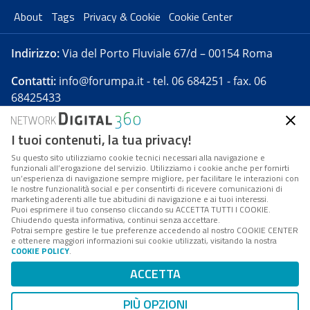
About
Tags
Privacy & Cookie
Cookie Center
Indirizzo:
Via del Porto Fluviale 67/d – 00154 Roma
Contatti:
info@forumpa.it
- tel. 06 684251 - fax. 06
68425433
I tuoi contenuti, la tua privacy!
Forumpa.it
è una pubblicazione telematica iscritta
presso Registro della stampa del Tribunale di Roma -
Su questo sito utilizziamo cookie tecnici necessari alla navigazione e
funzionali all’erogazione del servizio. Utilizziamo i cookie anche per fornirti
Reg. n. 182 del 2 maggio 2008 - Direttore resp. Michela
un’esperienza di navigazione sempre migliore, per facilitare le interazioni con
Stentella
le nostre funzionalità social e per consentirti di ricevere comunicazioni di
marketing aderenti alle tue abitudini di navigazione e ai tuoi interessi.
FPA s.r.l. è società soggetta a Direzione e
Puoi esprimere il tuo consenso cliccando su ACCETTA TUTTI I COOKIE.
Coordinamento da parte di Digital360 S.p.A. - FPA s.r.l.
Chiudendo questa informativa, continui senza accettare.
Potrai sempre gestire le tue preferenze accedendo al nostro COOKIE CENTER
è un'azienda certificata per il sistema di management
e ottenere maggiori informazioni sui cookie utilizzati, visitando la nostra
COOKIE POLICY
.
di qualità SQS (ISO 9001)
Codice Fiscale/Partita IVA n. 10693191008 - R.E.A. Roma
ACCETTA
n. 1249791. ISP AWS
PIÙ OPZIONI
Mappa del sito