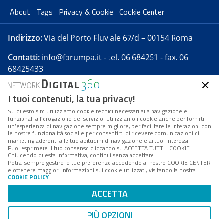
About
Tags
Privacy & Cookie
Cookie Center
Indirizzo:
Via del Porto Fluviale 67/d – 00154 Roma
Contatti:
info@forumpa.it
- tel. 06 684251 - fax. 06
68425433
I tuoi contenuti, la tua privacy!
Forumpa.it
è una pubblicazione telematica iscritta
presso Registro della stampa del Tribunale di Roma -
Su questo sito utilizziamo cookie tecnici necessari alla navigazione e
funzionali all’erogazione del servizio. Utilizziamo i cookie anche per fornirti
Reg. n. 182 del 2 maggio 2008 - Direttore resp. Michela
un’esperienza di navigazione sempre migliore, per facilitare le interazioni con
Stentella
le nostre funzionalità social e per consentirti di ricevere comunicazioni di
marketing aderenti alle tue abitudini di navigazione e ai tuoi interessi.
FPA s.r.l. è società soggetta a Direzione e
Puoi esprimere il tuo consenso cliccando su ACCETTA TUTTI I COOKIE.
Coordinamento da parte di Digital360 S.p.A. - FPA s.r.l.
Chiudendo questa informativa, continui senza accettare.
Potrai sempre gestire le tue preferenze accedendo al nostro COOKIE CENTER
è un'azienda certificata per il sistema di management
e ottenere maggiori informazioni sui cookie utilizzati, visitando la nostra
COOKIE POLICY
.
di qualità SQS (ISO 9001)
Codice Fiscale/Partita IVA n. 10693191008 - R.E.A. Roma
ACCETTA
n. 1249791. ISP AWS
PIÙ OPZIONI
Mappa del sito