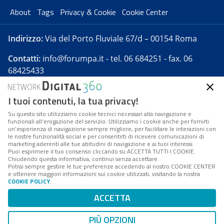
About
Tags
Privacy & Cookie
Cookie Center
Indirizzo:
Via del Porto Fluviale 67/d – 00154 Roma
Contatti:
info@forumpa.it
- tel. 06 684251 - fax. 06
68425433
I tuoi contenuti, la tua privacy!
Forumpa.it
è una pubblicazione telematica iscritta
presso Registro della stampa del Tribunale di Roma -
Su questo sito utilizziamo cookie tecnici necessari alla navigazione e
funzionali all’erogazione del servizio. Utilizziamo i cookie anche per fornirti
Reg. n. 182 del 2 maggio 2008 - Direttore resp. Michela
un’esperienza di navigazione sempre migliore, per facilitare le interazioni con
Stentella
le nostre funzionalità social e per consentirti di ricevere comunicazioni di
marketing aderenti alle tue abitudini di navigazione e ai tuoi interessi.
FPA s.r.l. è società soggetta a Direzione e
Puoi esprimere il tuo consenso cliccando su ACCETTA TUTTI I COOKIE.
Coordinamento da parte di Digital360 S.p.A. - FPA s.r.l.
Chiudendo questa informativa, continui senza accettare.
Potrai sempre gestire le tue preferenze accedendo al nostro COOKIE CENTER
è un'azienda certificata per il sistema di management
e ottenere maggiori informazioni sui cookie utilizzati, visitando la nostra
COOKIE POLICY
.
di qualità SQS (ISO 9001)
Codice Fiscale/Partita IVA n. 10693191008 - R.E.A. Roma
ACCETTA
n. 1249791. ISP AWS
PIÙ OPZIONI
Mappa del sito