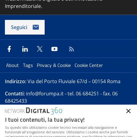
Imprenditoriale.
Seguici
About
Tags
Privacy & Cookie
Cookie Center
Indirizzo:
Via del Porto Fluviale 67/d – 00154 Roma
Contatti:
info@forumpa.it
- tel. 06 684251 - fax. 06
68425433
I tuoi contenuti, la tua privacy!
Forumpa.it
è una pubblicazione telematica iscritta
presso Registro della stampa del Tribunale di Roma -
Su questo sito utilizziamo cookie tecnici necessari alla navigazione e
funzionali all’erogazione del servizio. Utilizziamo i cookie anche per fornirti
Reg. n. 182 del 2 maggio 2008 - Direttore resp. Michela
un’esperienza di navigazione sempre migliore, per facilitare le interazioni con