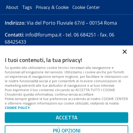
About
Tags
Privacy & Cookie
Cookie Center
Indirizzo:
Via del Porto Fluviale 67/d – 00154 Roma
Contatti:
info@forumpa.it
- tel. 06 684251 - fax. 06
68425433
I tuoi contenuti, la tua privacy!
Forumpa.it
è una pubblicazione telematica iscritta
presso Registro della stampa del Tribunale di Roma -
Su questo sito utilizziamo cookie tecnici necessari alla navigazione e
funzionali all’erogazione del servizio. Utilizziamo i cookie anche per fornirti
Reg. n. 182 del 2 maggio 2008 - Direttore resp. Michela
un’esperienza di navigazione sempre migliore, per facilitare le interazioni con
Stentella
le nostre funzionalità social e per consentirti di ricevere comunicazioni di
marketing aderenti alle tue abitudini di navigazione e ai tuoi interessi.
FPA s.r.l. è società soggetta a Direzione e
Puoi esprimere il tuo consenso cliccando su ACCETTA TUTTI I COOKIE.
Coordinamento da parte di Digital360 S.p.A. - FPA s.r.l.
Chiudendo questa informativa, continui senza accettare.
Potrai sempre gestire le tue preferenze accedendo al nostro COOKIE CENTER
è un'azienda certificata per il sistema di management
e ottenere maggiori informazioni sui cookie utilizzati, visitando la nostra
COOKIE POLICY
.
di qualità SQS (ISO 9001)
Codice Fiscale/Partita IVA n. 10693191008 - R.E.A. Roma
ACCETTA
n. 1249791. ISP AWS
PIÙ OPZIONI
Mappa del sito